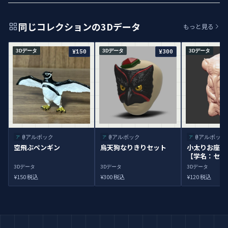
同じコレクションの3Dデータ
もっと見る
3Dデータ
3Dデータ
3Dデータ
¥150
¥300
@アルボック
@アルボック
@アルボック
ア
ア
ア
空飛ぶペンギン
烏天狗なりきりセット
小太りお座り
【学名：セミ
(オリジナル)
3Dデータ
3Dデータ
3Dデータ
¥150 税込
¥300 税込
¥120 税込