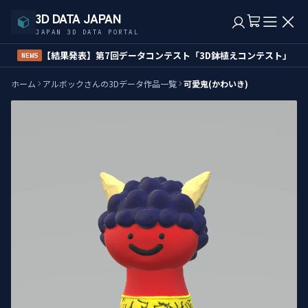
本文へスキップ
3D DATA JAPAN
JAPAN 3D DATA PORTAL
【結果発表】第7回データコンテスト「3D鉢植えコンテスト」
NEWS
ホーム
アルボックさんの3Dデータ作品一覧
可愛鬼(かわいき)